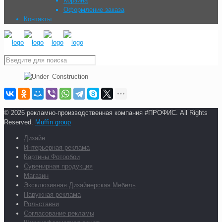
Корзина
Оформление заказа
Контакты
© 2026 рекламно-производственная компания #ПРОФИС. All Rights
Reserved.
Muffin group
Дизайн
Интерьерная реклама
Картины Фотообои
Сувенирная продукция
Магазин
Эксклюзивная Дизайнерская Мебель
Наружная реклама
Рольставни
Согласование рекламы