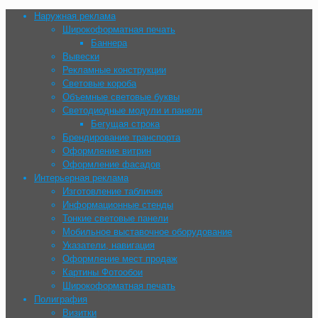
Наружная реклама
Широкоформатная печать
Баннера
Вывески
Рекламные конструкции
Световые короба
Объемные световые буквы
Cветодиодные модули и панели
Бегущая строка
Брендирование транспорта
Оформление витрин
Оформление фасадов
Интерьерная реклама
Изготовление табличек
Информационные стенды
Тонкие световые панели
Мобильное выставочное оборудование
Указатели, навигация
Оформление мест продаж
Картины Фотообои
Широкоформатная печать
Полиграфия
Визитки