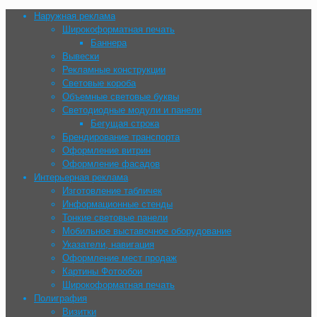
Наружная реклама
Широкоформатная печать
Баннера
Вывески
Рекламные конструкции
Световые короба
Объемные световые буквы
Cветодиодные модули и панели
Бегущая строка
Брендирование транспорта
Оформление витрин
Оформление фасадов
Интерьерная реклама
Изготовление табличек
Информационные стенды
Тонкие световые панели
Мобильное выставочное оборудование
Указатели, навигация
Оформление мест продаж
Картины Фотообои
Широкоформатная печать
Полиграфия
Визитки