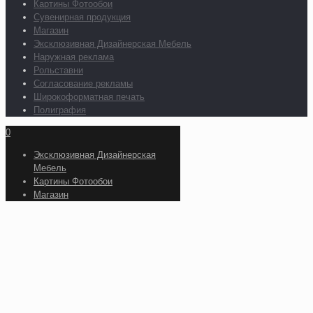
Картины Фотообои
Сувенирная продукция
Магазин
Эксклюзивная Дизайнерская Мебель
Наружная реклама
Рольставни
Согласование рекламы
Широкоформатная печать
Полиграфия
0
Эксклюзивная Дизайнерская
Мебель
Картины Фотообои
Магазин