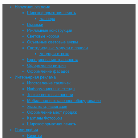
Наружная реклама
Широкоформатная печать
Баннера
Вывески
Рекламные конструкции
Световые короба
Объемные световые буквы
Cветодиодные модули и панели
Бегущая строка
Брендирование транспорта
Оформление витрин
Оформление фасадов
Интерьерная реклама
Изготовление табличек
Информационные стенды
Тонкие световые панели
Мобильное выставочное оборудование
Указатели, навигация
Оформление мест продаж
Картины Фотообои
Широкоформатная печать
Полиграфия
Визитки