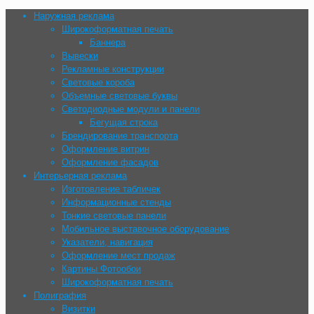
Наружная реклама
Широкоформатная печать
Баннера
Вывески
Рекламные конструкции
Световые короба
Объемные световые буквы
Cветодиодные модули и панели
Бегущая строка
Брендирование транспорта
Оформление витрин
Оформление фасадов
Интерьерная реклама
Изготовление табличек
Информационные стенды
Тонкие световые панели
Мобильное выставочное оборудование
Указатели, навигация
Оформление мест продаж
Картины Фотообои
Широкоформатная печать
Полиграфия
Визитки